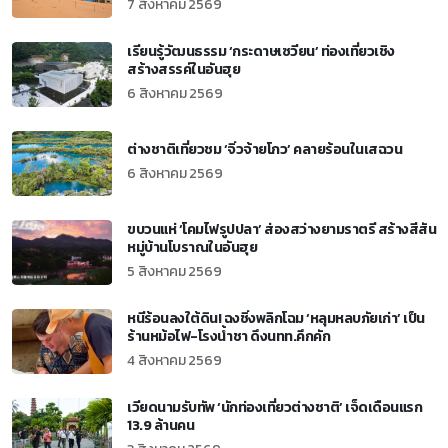
7 สิงหาคม 2569
เรียนรู้วัฒนธรรม ‘กระดาษเซวียน’ ท่องเที่ยวเชิง
สร้างสรรค์ในอันฮุย
6 สิงหาคม 2569
ต่างชาติเที่ยวชม ‘จิ่วจ้ายโกว’ คลายร้อนในเสฉวน
6 สิงหาคม 2569
ขบวนแห่ ‘โคมไฟรูปปลา’ ส่องสว่างยามราตรี สร้างสีสัน
หมู่บ้านโบราณในอันฮุย
5 สิงหาคม 2569
หนีร้อนลงใต้ดิน! ฉงชิ่งพลิกโฉม ‘หลุมหลบภัยเก่า’ เป็น
ร้านหม้อไฟ-โรงน้ำชา ดึงนทท.คึกคัก
4 สิงหาคม 2569
เวียดนามรับทัพ ‘นักท่องเที่ยวต่างชาติ’ เจ็ดเดือนแรก
13.9 ล้านคน