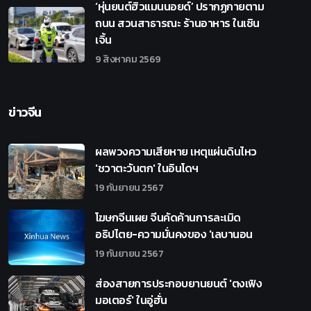
‘หุ่นยนต์ฮิวแมนนอยด์’ ปรากฏกายตาม
ถนน สวนสาธารณะ ร้านอาหาร ในเซิน
เจิ้น
9 สิงหาคม 2569
ข่าวจีน
ผลพวงความเสียหาย เหตุแผ่นดินไหว
'ชวาตะวันตก' ในอินโดฯ
19 กันยายน 2567
โฆษกจีนเผย จีนคัดค้านการละเมิด
อธิปไตย-ความมั่นคงของ 'เลบานอน
19 กันยายน 2567
ส่องสายการประกอบยานยนต์ 'ตงเฟิง
มอเตอร์' ในอู่ฮั่น