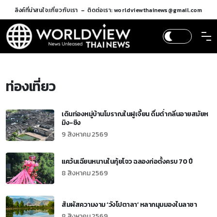
ลิงค์ที่น่าสนใจ:
เกี่ยวกับเรา
ติดต่อเรา: worldviewthainews@gmail.com
ท่องเที่ยว
เดินท่องหมู่บ้านโบราณในฝูเจี้ยน ดื่มด่ำกลิ่นอายสมัยห
มิง-ชิง
9 สิงหาคม 2569
แคว้นเฉียนหนานในกุ้ยโจว ฉลองก่อตั้งครบ 70 ปี
8 สิงหาคม 2569
สัมผัสความงาม ‘วังโปตาลา’ หลากมุมมองในลาซา
8 สิงหาคม 2569