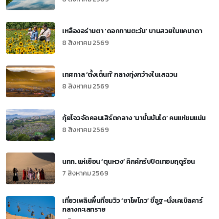
เหลืองอร่ามตา ‘ดอกทานตะวัน’ บานสวยในแคนาดา
8 สิงหาคม 2569
เทศกาล ‘ตั้งเต็นท์’ กลางทุ่งกว้างในเสฉวน
8 สิงหาคม 2569
กุ้ยโจวจัดคอนเสิร์ตกลาง ‘นาขั้นบันได’ คนแห่ชมแน่น
8 สิงหาคม 2569
นทท. แห่เยือน ‘ตุนหวง’ คึกคักรับปิดเทอมฤดูร้อน
7 สิงหาคม 2569
เที่ยวเพลินพื้นที่ชมวิว ‘ซาโพโถว’ ขี่อูฐ-นั่งเคเบิลคาร์
กลางทะเลทราย