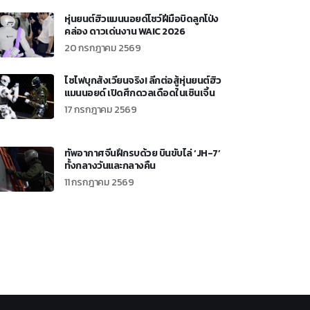
หุ่นยนต์ฮิวแมนนอยด์โชว์ฝีมือบิดลูกโป่ง
คล่อง ดาวเด่นงาน WAIC 2026
20 กรกฎาคม 2569
ไซไฟบุกสังเวียนจริง! ลีกต่อสู้หุ่นยนต์ฮิว
แมนนอยด์ เปิดศึกดวลเดือดในเซินเจิ้น
17 กรกฎาคม 2569
ทัพอากาศจีนฝึกรบด้วย บินขับไล่ ‘JH-7’
ทั้งกลางวันและกลางคืน
11 กรกฎาคม 2569