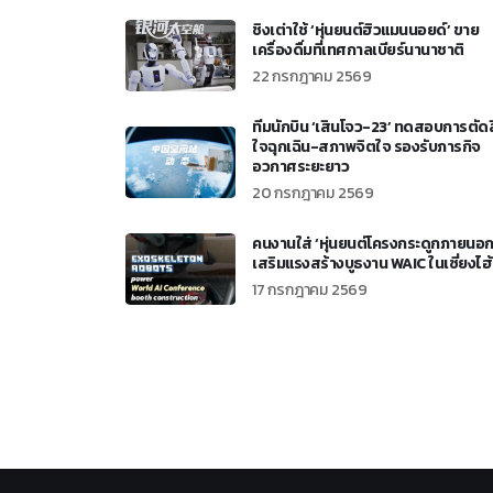
ชิงเต่าใช้ ‘หุ่นยนต์ฮิวแมนนอยด์’ ขาย
เครื่องดื่มที่เทศกาลเบียร์นานาชาติ
22 กรกฎาคม 2569
ทีมนักบิน ‘เสินโจว-23’ ทดสอบการตัด
ใจฉุกเฉิน-สภาพจิตใจ รองรับภารกิจ
อวกาศระยะยาว
20 กรกฎาคม 2569
คนงานใส่ ‘หุ่นยนต์โครงกระดูกภายนอก
เสริมแรงสร้างบูธงาน WAIC ในเซี่ยงไฮ้
17 กรกฎาคม 2569