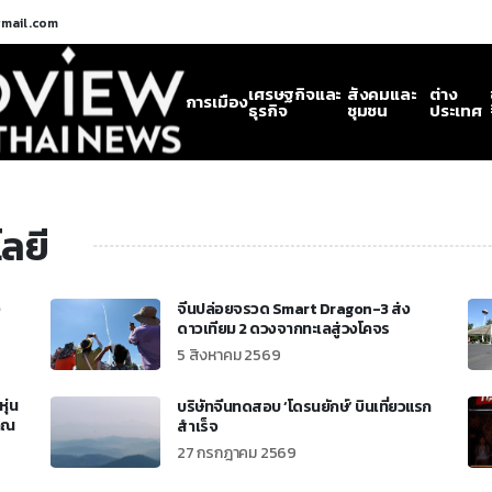
gmail.com
เศรษฐกิจและ
สังคมและ
ต่าง
การเมือง
ธุรกิจ
ชุมชน
ประเทศ
ลยี
ง
จีนปล่อยจรวด Smart Dragon-3 ส่ง
ดาวเทียม 2 ดวงจากทะเลสู่วงโคจร
5 สิงหาคม 2569
ุ่น
บริษัทจีนทดสอบ ‘โดรนยักษ์’ บินเที่ยวแรก
ราณ
สำเร็จ
27 กรกฎาคม 2569