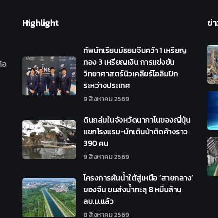
Highlight
ข่า
ทัพนักเรียนมัธยมจีนคว้า 1 เหรียญ
ทอง 3 เหรียญเงิน การแข่งขัน
ือ
วิทยาศาสตร์นิวเคลียร์โอลิมปิก
ระหว่างประเทศ
9 สิงหาคม 2569
ดินถล่มในจังหวัดนากาโนของญี่ปุ่น
แขกโรงแรม-นักเดินป่าติดค้างราว
390 คน
9 สิงหาคม 2569
โครงการผันน้ำใต้สู่เหนือ ‘สายกลาง’
ของจีน ขนส่งน้ำทะลุ 8 หมื่นล้าน
ลบ.ม.แล้ว
8 สิงหาคม 2569