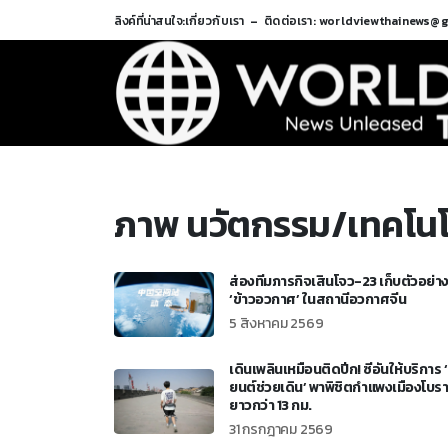
ลิงค์ที่น่าสนใจ:
เกี่ยวกับเรา
ติดต่อเรา: worldviewthainews@
ภาพ นวัตกรรม/เทคโนโ
ส่องทีมภารกิจเสินโจว-23 เก็บตัวอย่า
‘ข้าวอวกาศ’ ในสถานีอวกาศจีน
5 สิงหาคม 2569
เดินเพลินเหมือนติดปีก! ซีอันให้บริการ ‘ห
ยนต์ช่วยเดิน’ พาพิชิตกำแพงเมืองโบ
ยาวกว่า 13 กม.
31 กรกฎาคม 2569