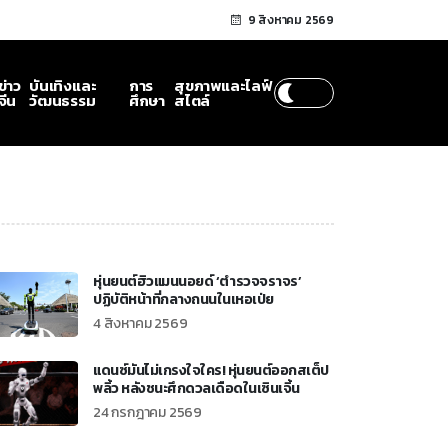
9 สิงหาคม 2569
ข่าว
บันเทิงและ
การ
สุขภาพและไลฟ์
จีน
วัฒนธรรม
ศึกษา
สไตล์
หุ่นยนต์ฮิวแมนนอยด์ ‘ตำรวจจราจร’
ปฏิบัติหน้าที่กลางถนนในเหอเป่ย
4 สิงหาคม 2569
แดนซ์มันไม่เกรงใจใคร! หุ่นยนต์ออกสเต็ป
พลิ้ว หลังชนะศึกดวลเดือดในเซินเจิ้น
24 กรกฎาคม 2569