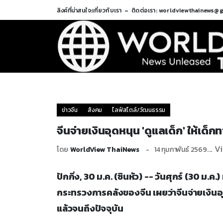
ลิงค์ที่น่าสนใจ:
เกี่ยวกับเรา
ติดต่อเรา: worldviewthainews@
ข่าวจีน
สังคม
ไลฟ์สไตล์/วัฒนธรรม
จีนจ่ายเงินอุดหนุน 'ดูแลเด็ก' ให้เด็
... 
โดย
WorldView ThaiNews
14 กุมภาพันธ์ 2569
ปักกิ่ง, 30 ม.ค. (ซินหัว) -- วันศุกร์ (30 ม
กระทรวงการคลังของจีน เผยว่าจีนจ่ายเงินอุ
แล้วจนถึงปัจจุบัน