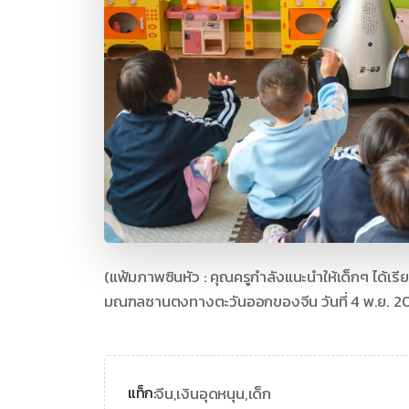
(แฟ้มภาพซินหัว : คุณครูกำลังแนะนำให้เด็กๆ ได้เรียน
มณฑลซานตงทางตะวันออกของจีน วันที่ 4 พ.ย. 2
จีน,
เงินอุดหนุน,
เด็ก
แท็ก: