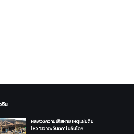
วจีน
ผลพวงความเสียหาย เหตุแผ่นดิน
ไหว 'ชวาตะวันตก' ในอินโดฯ